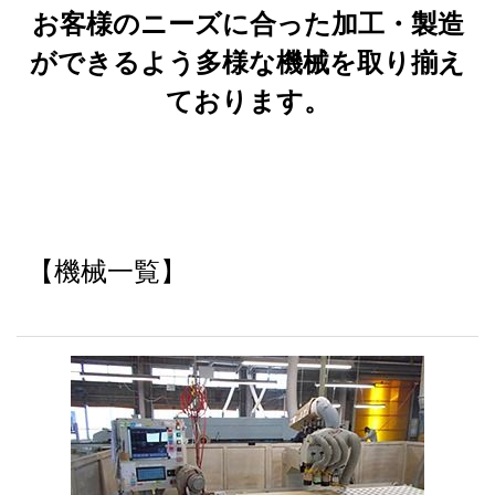
お客様のニーズに合った加工・製造
社員インタビュー
ができるよう多様な機械を取り揃え
採用Q&A
ております。
お問い合わせ
用情報
【機械一覧】
用情報