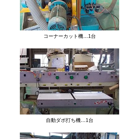
コーナーカット機…1台
自動ダボ打ち機…1台