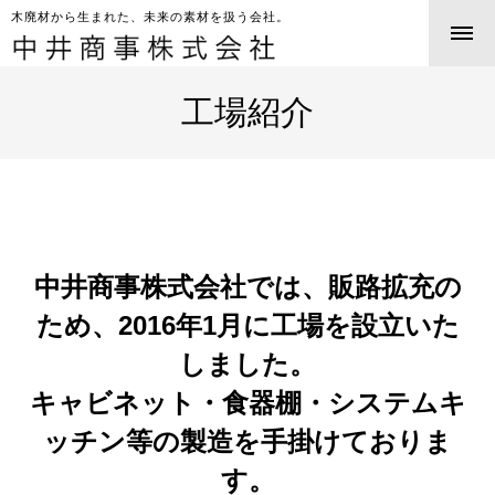
木廃材から生まれた、未来の素材を扱う会社。
工場紹介
HOME
事業紹介
製品紹介
中井商事株式会社では、販路拡充の
工場紹介
ため、2016年1月に工場を設立いた
しました。
会社情報
キャビネット・食器棚・システムキ
ッチン等の製造を手掛けておりま
採用コンセプト
す。