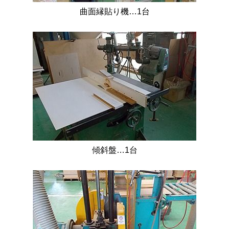
曲面縁貼り機…1台
傾斜盤…1台