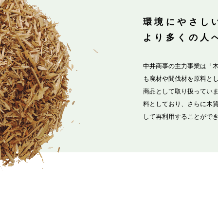
環境にやさし
より多くの人
中井商事の主力事業は「
も廃材や間伐材を原料と
商品として取り扱ってい
料としており、さらに木
して再利用することがで