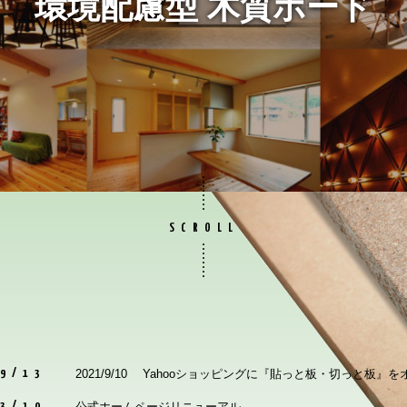
環境配慮型
木質ボード
SCROLL
2021/9/10 Yahooショッピングに『貼っと板・切っと板』
9/13
公式ホームページリニューアル
3/10